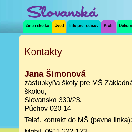
Slovanská
Zmeň škôlku
Úvod
Info pre rodičov
Profil
Dokum
Kontakty
Jana Šimonová
zástupkyňa školy pre MŠ Základná
školou,
Slovanská 330/23,
Púchov 020 14
Telef. kontakt do MŠ (pevná linka)
Mobil: 0911 322 123