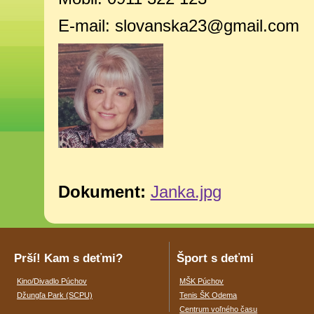
E-mail:
slovanska23@gmail.com
Dokument:
Janka.jpg
Prší! Kam s deťmi?
Šport s deťmi
Kino/Divadlo Púchov
MŠK Púchov
Džungľa Park (SCPU)
Tenis ŠK Odema
Centrum voľného času