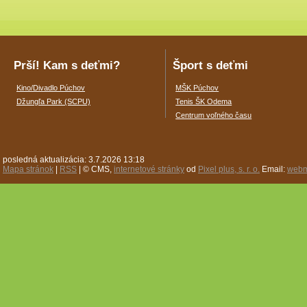
Prší! Kam s deťmi?
Šport s deťmi
Kino/Divadlo Púchov
MŠK Púchov
Džungľa Park (SCPU)
Tenis ŠK Odema
Centrum voľného času
posledná aktualizácia: 3.7.2026 13:18
Mapa stránok
|
RSS
| © CMS,
internetové stránky
od
Pixel plus, s. r. o.
Email:
webm