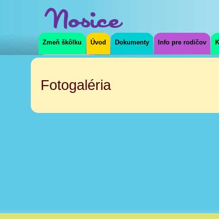
Nosice
Zmeň škôlku
Úvod
Dokumenty
Info pre rodičov
K
Info pre rodičov
Fotogaléria
Fotogaléria